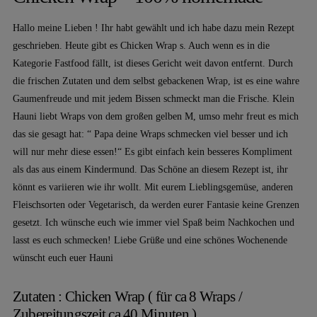
Hallo meine Lieben ! Ihr habt gewählt und ich habe dazu mein Rezept
geschrieben. Heute gibt es Chicken Wrap s. Auch wenn es in die
Kategorie Fastfood fällt, ist dieses Gericht weit davon entfernt. Durch
die frischen Zutaten und dem selbst gebackenen Wrap, ist es eine wahre
Gaumenfreude und mit jedem Bissen schmeckt man die Frische. Klein
Hauni liebt Wraps von dem großen gelben M, umso mehr freut es mich
das sie gesagt hat: “ Papa deine Wraps schmecken viel besser und ich
will nur mehr diese essen!“ Es gibt einfach kein besseres Kompliment
als das aus einem Kindermund. Das Schöne an diesem Rezept ist, ihr
könnt es variieren wie ihr wollt. Mit eurem Lieblingsgemüse, anderen
Fleischsorten oder Vegetarisch, da werden eurer Fantasie keine Grenzen
gesetzt. Ich wünsche euch wie immer viel Spaß beim Nachkochen und
lasst es euch schmecken! Liebe Grüße und eine schönes Wochenende
wünscht euch euer Hauni
Zutaten : Chicken Wrap ( für ca 8 Wraps /
Zubereitungszeit ca 40 Minuten )