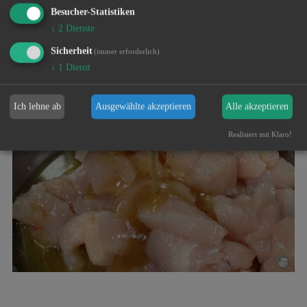
Besucher-Statistiken
Die Hühnerbrust in kleine Stücke schneiden und mit der Marinade
↓
2
Dienste
mischen.
Sicherheit
(immer erforderlich)
↓
1
Dienst
Ich lehne ab
Ausgewählte akzeptieren
Alle akzeptieren
Realisiert mit Klaro!