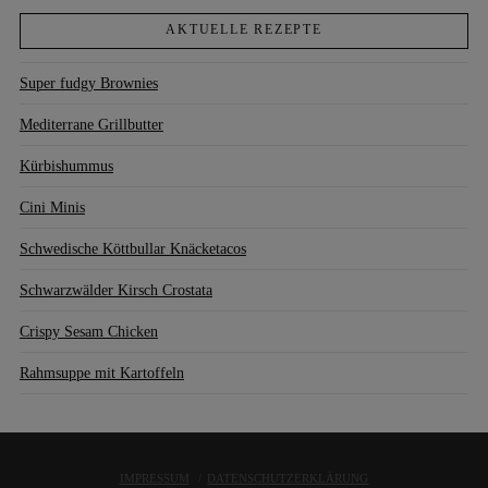
AKTUELLE REZEPTE
Super fudgy Brownies
Mediterrane Grillbutter
Kürbishummus
Cini Minis
Schwedische Köttbullar Knäcketacos
Schwarzwälder Kirsch Crostata
Crispy Sesam Chicken
Rahmsuppe mit Kartoffeln
IMPRESSUM
DATENSCHUTZERKLÄRUNG