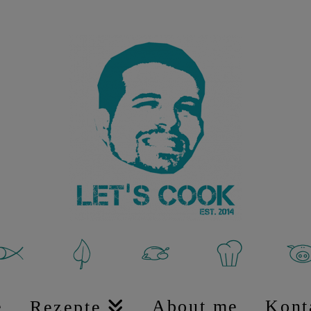
e
About me
Kont
Rezepte