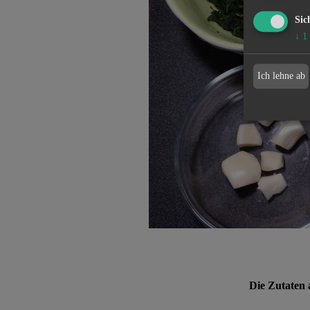
Sic
↓
1
Ich lehne ab
Die Zutaten 