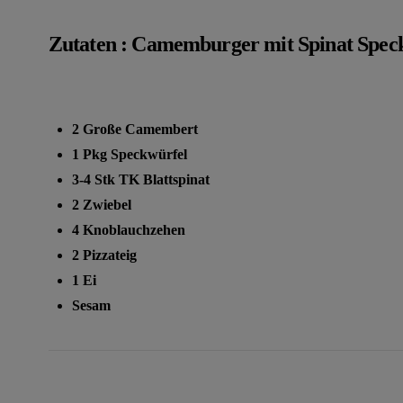
Zutaten : Camemburger mit Spinat Speck 
2 Große Camembert
1 Pkg Speckwürfel
3-4 Stk TK Blattspinat
2 Zwiebel
4 Knoblauchzehen
2 Pizzateig
1 Ei
Sesam