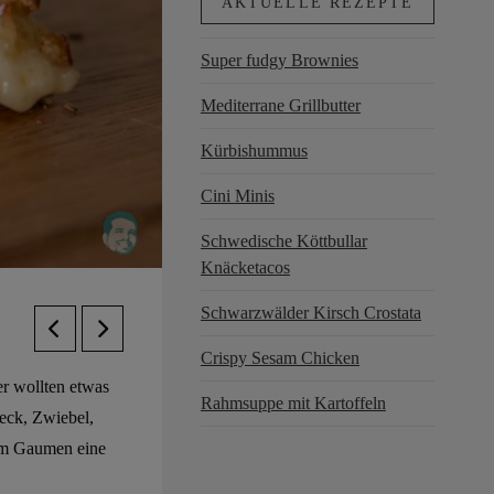
AKTUELLE REZEPTE
Super fudgy Brownies
Mediterrane Grillbutter
Kürbishummus
Cini Minis
Schwedische Köttbullar
Knäcketacos
Schwarzwälder Kirsch Crostata
Crispy Sesam Chicken
r wollten etwas
Rahmsuppe mit Kartoffeln
eck, Zwiebel,
em Gaumen eine