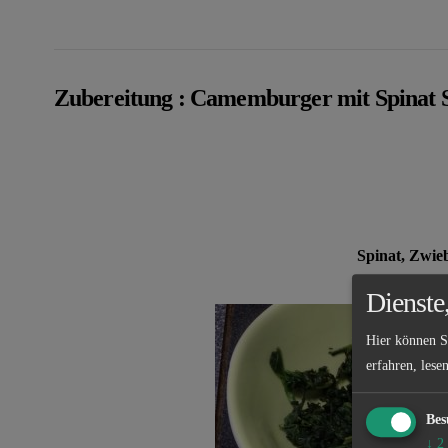
Zubereitung : Camemburger mit Spinat 
Spinat, Zwie
Dienste
Hier können S
erfahren, lese
Bes
↓
2